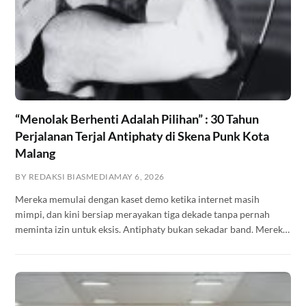
“Menolak Berhenti Adalah Pilihan” : 30 Tahun
Perjalanan Terjal Antiphaty di Skena Punk Kota
Malang
BY REDAKSI BIASMEDIA
MAY 6, 2026
Mereka memulai dengan kaset demo ketika internet masih
mimpi, dan kini bersiap merayakan tiga dekade tanpa pernah
meminta izin untuk eksis. Antiphaty bukan sekadar band. Mereka
adalah arsip hidup dari sebuah gerakan yang terus ditulis ulang —
tapi tidak pernah selesai.