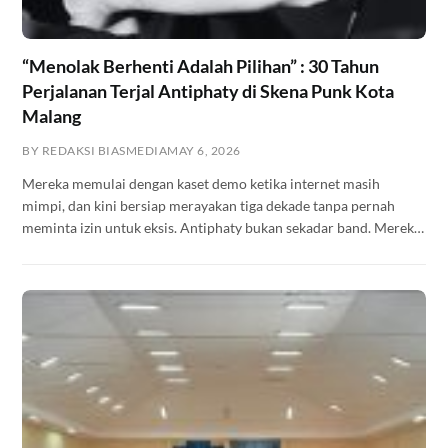
“Menolak Berhenti Adalah Pilihan” : 30 Tahun
Perjalanan Terjal Antiphaty di Skena Punk Kota
Malang
BY REDAKSI BIASMEDIA
MAY 6, 2026
Mereka memulai dengan kaset demo ketika internet masih
mimpi, dan kini bersiap merayakan tiga dekade tanpa pernah
meminta izin untuk eksis. Antiphaty bukan sekadar band. Mereka
adalah arsip hidup dari sebuah gerakan yang terus ditulis ulang —
tapi tidak pernah selesai.