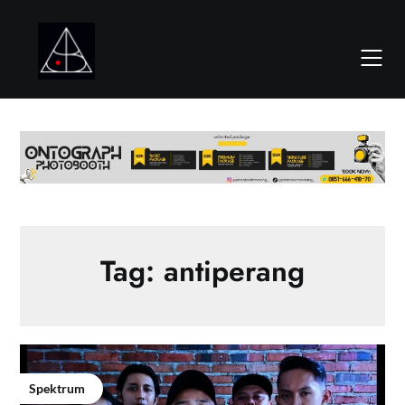
Skip
to
content
Tag:
antiperang
Spektrum