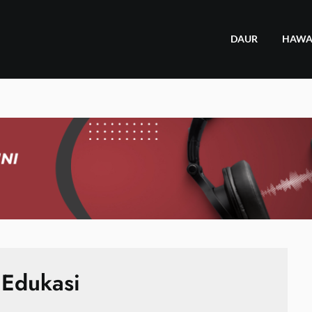
DAUR
HAW
:
Edukasi