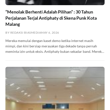
“Menolak Berhenti Adalah Pilihan” : 30 Tahun
Perjalanan Terjal Antiphaty di Skena Punk Kota
Malang
BY REDAKSI BIASMEDIA
MAY 6, 2026
Mereka memulai dengan kaset demo ketika internet masih
mimpi, dan kini bersiap merayakan tiga dekade tanpa pernah
meminta izin untuk eksis. Antiphaty bukan sekadar band. Mereka
adalah arsip hidup dari sebuah gerakan yang terus ditulis ulang —
tapi tidak pernah selesai.